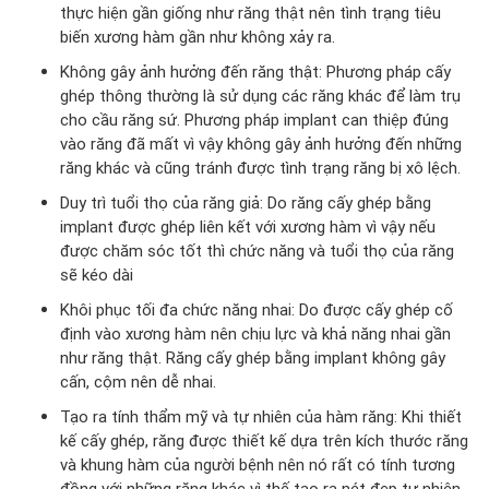
thực hiện gần giống như răng thật nên tình trạng tiêu
biến xương hàm gần như không xảy ra.
Không gây ảnh hưởng đến răng thật: Phương pháp cấy
ghép thông thường là sử dụng các răng khác để làm trụ
cho cầu răng sứ. Phương pháp implant can thiệp đúng
vào răng đã mất vì vậy không gây ảnh hưởng đến những
răng khác và cũng tránh được tình trạng răng bị xô lệch.
Duy trì tuổi thọ của răng giả: Do răng cấy ghép bằng
implant được ghép liên kết với xương hàm vì vậy nếu
được chăm sóc tốt thì chức năng và tuổi thọ của răng
sẽ kéo dài
Khôi phục tối đa chức năng nhai: Do được cấy ghép cố
định vào xương hàm nên chịu lực và khả năng nhai gần
như răng thật. Răng cấy ghép bằng implant không gây
cấn, cộm nên dễ nhai.
Tạo ra tính thẩm mỹ và tự nhiên của hàm răng: Khi thiết
kế cấy ghép, răng được thiết kế dựa trên kích thước răng
và khung hàm của người bệnh nên nó rất có tính tương
đồng với những răng khác vì thế tạo ra nét đẹp tự nhiên