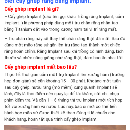
biết cấy ghép răng bằng implant.
Cấy ghép implant là gì?
–
Cấy ghép Implant
(các tên gọi khác: trồng răng Implant, cắm
Implant…) là phương pháp dùng một trụ chân răng nhân tạo
bằng Titanium đặt vào trong xương hàm tại vị trí răng mất.
– Trụ chân răng này sẽ thay thế chân răng thật đã mất. Sau đó
dùng một mão răng sứ gắn lên trụ răng tạo thành một chiếc
răng hoàn chỉnh. Răng Implant sau khi trồng có hình dáng, kích
thước và chức năng giống như răng thật, đảm bảo ăn nhai tốt.
Cấy ghép implant mất bao lâu?
Thực tế, thời gian cắm một trụ Implant lên xương hàm (trường
hợp đơn giản) sẽ cần khoảng 15 – 30 phút. Khoảng một tuần
sau cấy ghép, nướu răng (mô mềm) xung quanh Implant sẽ
lành, đây là thời điểm nên quay lại để tái khám, cắt chỉ, chụp
phim kiểm tra. Và cần 1 – 6 tháng thì trụ Implant mới tích hợp
tốt với xương hàm và nướu. Lúc này, bác sĩ mới có thể tiến
hành bọc mão sứ được thiết kế theo đúng tỉ lệ chuẩn cho
khách hàng, hoàn tất quá trình cấy ghép Implant.