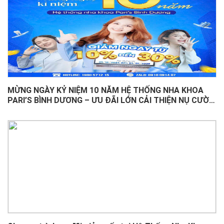
MỪNG NGÀY KỶ NIỆM 10 NĂM HỆ THỐNG NHA KHOA
PARI’S BÌNH DƯƠNG – ƯU ĐÃI LỚN CẢI THIỆN NỤ CƯỜI
MỌI NGƯỜI!