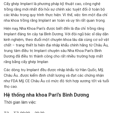
Cấy ghép Implant là phương pháp kỹ thuật cao, công nghệ
trồng răng mới nhất đòi hỏi sự chính xác tuyệt đối ở toàn bộ
các khâu trong quy trình thực hiện. Vì thế, việc tìm một địa chỉ
nha khoa trồng răng Implant an toàn và uy tín rất quan trọng.
Hiện nay,
Nha Khoa Pari’s
được biết đến là địa chỉ trồng răng
Implant đáng tin cậy tại Bình Dương. Với đội ngũ bác sĩ dày dặn
kinh nghiệm, theo đuổi một chuyên khoa lâu dài cùng cơ sở vật
chất – trang thiết bị hiện đại nhập khẩu chính hãng từ Châu Âu,
trung tâm điều trị Implant chuyên sâu
Nha Khoa Pari’s Bình
Dương
đã điều trị thành công cho rất nhiều trường hợp mất
răng bằng cấy ghép Implan
Các dòng trụ Implant đều được nhập khẩu từ Hàn Quốc, Mỹ,
Châu Âu…được kiểm định chất lượng và đạt các chứng nhận
như FDA Mỹ, CE Châu Âu có mức độ tích hợp xương tốt và tuổi
thọ cao.
Hệ thống nha khoa Pari’s Bình Dương
Thời gian làm việc: