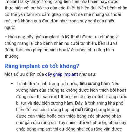
Implant là kỹ thuật trồng răng tiên tiến nhất hiện nay, được
thực hiện với sự hỗ trợ của các thiết bị hiện đại. Nên bệnh nhân
có thể yên tâm khi cắm ghép Implant sẽ nhẹ nhàng và thoải
mái, mà không quá đau đớn như trong suy nghĩ của nhiều
người.
– Hiện nay,
cấy ghép implant
là kỹ thuật được ưa chuộng vì
chúng mang lại cho bệnh nhân nụ cười tự nhiên, bền lâu và
đồng thời cho phép họ sinh hoạt/ ăn uống như răng bình
thường.
Răng implant có tốt không?
Một số ưu điểm của
cấy ghép implant
như sau:
Tránh được tình trạng tụt nướu,
tiêu xương hàm
: Nếu
xương hàm của chúng ta không được kích thích bởi hoạt
động nhai thì sau một thời gian sẽ gây ra tình trạng nướu
bị tụt và tiêu biến xương hàm. Đây là tình trạng khá phổ
biến đối với các trường hợp bị
mất răng
nhưng không
được can thiệp hoặc can thiệp bằng các phương pháp
như gắn cầu răng sứ. Tuy nhiên, đối với phương pháp cấy
ghép bằng implant thì cử động nhai của răng vẫn được