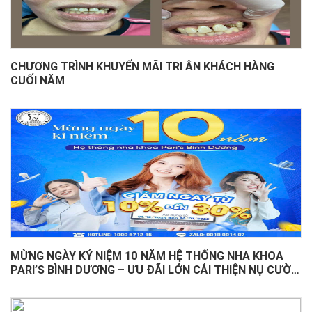
CHƯƠNG TRÌNH KHUYẾN MÃI TRI ÂN KHÁCH HÀNG
CUỐI NĂM
MỪNG NGÀY KỶ NIỆM 10 NĂM HỆ THỐNG NHA KHOA
PARI’S BÌNH DƯƠNG – ƯU ĐÃI LỚN CẢI THIỆN NỤ CƯỜI
MỌI NGƯỜI!