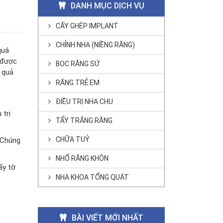
DANH MỤC DỊCH VỤ
CẤY GHÉP IMPLANT
CHỈNH NHA (NIỀNG RĂNG)
quá
n được
BỌC RĂNG SỨ
t quả
RĂNG TRẺ EM
ĐIỀU TRỊ NHA CHU
 trị
TẨY TRẮNG RĂNG
CHỮA TUỶ
. Chúng
NHỔ RĂNG KHÔN
ấy tờ
NHA KHOA TỔNG QUÁT
BÀI VIẾT MỚI NHẤT