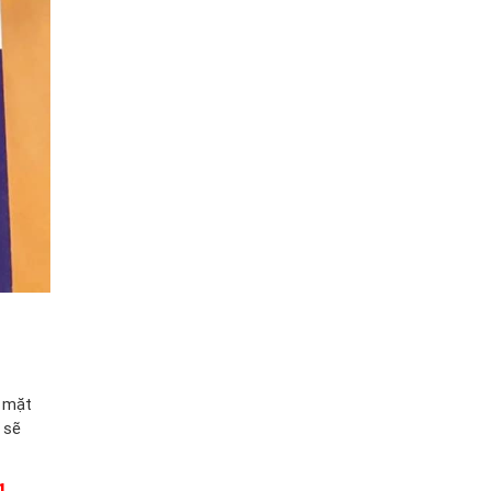
, mặt
 sẽ
g