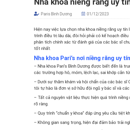
Nha khoa niềng răng uy tí
Paris Bình Dương
01/12/2023
Hiện nay việc lựa chọn
nha khoa niềng răng uy tín
l
trình điều trị lâu dài, đòi hỏi phải có kế hoạch đi
phân tích chính xác từ đánh giá của các bác sĩ ch
tốt nhất.
Nha khoa Pari’s nơi niềng răng uy tí
–
Nha khoa Pari’s Bình Dương
được biết đến là tru
các trường hợp hô, móm, lệch lạc, sai khớp cắn t
– Dưới sự thăm khám và hội chẩn của các bác sĩ C
tôi tự hào là đơn vị sở hữu đội ngũ y bác sĩ và cá
– Tất cả nguyên vật liệu thực hiện quá trình niềng
rõ ràng.
– Quy trình “chuẩn y khoa” đáp ứng yêu cầu tiệt k
– Không gian sang trọng, hiện đại đảm bảo trải ngh