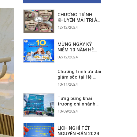
CHƯƠNG TRÌNH
KHUYẾN MÃI TRI ÂN
KHÁCH HÀNG CUỐI
12/12/2024
NĂM
MỪNG NGÀY KỶ
NIỆM 10 NĂM HỆ
THỐNG NHA KHOA
02/12/2024
PARI’S BÌNH DƯƠNG
– ƯU ĐÃI LỚN CẢI
Chương trình ưu đãi
THIỆN NỤ CƯỜI MỌI
giảm sốc tại Hệ
NGƯỜI!
Thống Nha Khoa
10/11/2024
Paris Bình Dương
Tưng bừng khai
trương chi nhánh
mới Nha Khoa Pari’s
10/09/2024
10 (Huỳnh Văn Lũy-
Cây xăng số 8)
LỊCH NGHỈ TẾT
NGUYÊN ĐÁN 2024