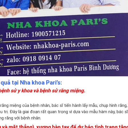
 quả tại Nha khoa Pari’s:
 bệnh sử y khoa và bệnh sử răng miệng.
răng miệng của bệnh nhân, bác sĩ tiến hành lấy mẫu, chụp hình răng
u trị. Đây là giai đoạn rất quan trọng vì dựa vào mẫu hàm này, bác sĩ
ng răng với bệnh nhân.
 và mặt thẳng), xương bàn tay để dự báo tình trạng tăn