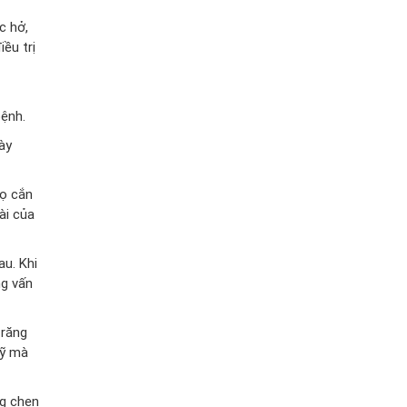
c hở,
ều trị
bệnh.
ày
họ cắn
ài của
au. Khi
ng vấn
 răng
mỹ mà
ng chen