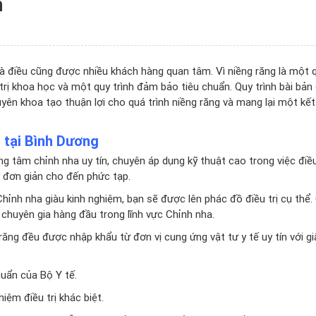
n
à điều cũng được nhiều khách hàng quan tâm. Vì niềng răng là một 
ều trị khoa học và một quy trình đảm bảo tiêu chuẩn. Quy trình bài bả
uyên khoa tạo thuận lợi cho quá trình niềng răng và mang lại một kế
n tại Bình Dương
ng tâm chỉnh nha uy tín, chuyên áp dụng kỹ thuật cao trong việc điều
ừ đơn giản cho đến phức tạp.
hỉnh nha giàu kinh nghiệm, bạn sẽ được lên phác đồ điều trị cụ thể
c chuyên gia hàng đầu trong lĩnh vực Chỉnh nha.
 răng đều được nhập khẩu từ đơn vị cung ứng vật tư y tế uy tín với gi
huẩn của Bộ Y tế.
iệm điều trị khác biệt.