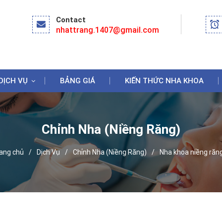
Contact
nhattrang.1407@gmail.com
DỊCH VỤ
BẢNG GIÁ
KIẾN THỨC NHA KHOA
Chỉnh Nha (Niềng Răng)
ng chủ
/
Dịch Vụ
/
Chỉnh Nha (Niềng Răng)
/
Nha khoa niềng răng