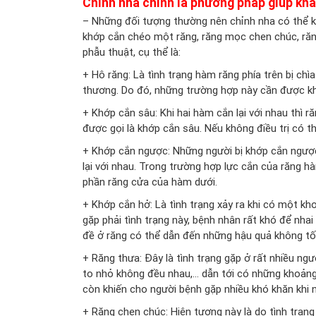
Chỉnh nha chính là phương pháp giúp khắ
– Những đối tượng thường nên chỉnh nha có thể k
khớp cắn chéo một răng, răng mọc chen chúc, răng 
phẫu thuật, cụ thể là:
+
Hô răng
: Là tình trạng hàm răng phía trên bị ch
thương. Do đó, những trường hợp này cần được kh
+ Khớp cắn sâu: Khi hai hàm cắn lại với nhau thì 
được gọi là khớp cắn sâu. Nếu không điều trị có t
+ Khớp cắn ngược: Những người bị khớp cắn ngược
lại với nhau. Trong trường hợp lực cắn của răng 
phần răng cửa của hàm dưới.
+ Khớp cắn hở: Là tình trạng xảy ra khi có một kh
gặp phải tình trạng này, bệnh nhân rất khó để nh
đề ở răng có thể dẫn đến những hậu quả không tốt
+ Răng thưa: Đây là tình trạng gặp ở rất nhiều ng
to nhỏ không đều nhau,… dẫn tới có những khoản
còn khiến cho người bệnh gặp nhiều khó khăn khi 
+ Răng chen chúc: Hiện tượng này là do tình trạn