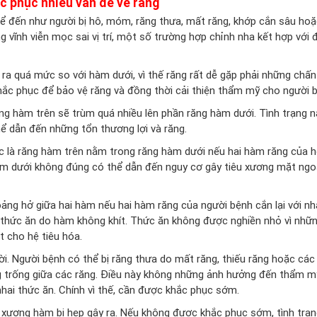
c phục nhiều vấn đề về răng
ể đến như người bị hô, móm, răng thưa, mất răng, khớp cắn sâu hoặ
vĩnh viễn mọc sai vị trí, một số trường hợp chỉnh nha kết hợp với đi
ìa ra quá mức so với hàm dưới, vì thế răng rất dễ gặp phải những chấn
ắc phục để bảo vệ răng và đồng thời cải thiện thẩm mỹ cho người 
răng hàm trên sẽ trùm quá nhiều lên phần răng hàm dưới. Tình trạng n
hể dẫn đến những tổn thương lợi và răng.
 là răng hàm trên nằm trong răng hàm dưới nếu hai hàm răng của 
hàm dưới không đúng có thể dẫn đến nguy cơ gây tiêu xương mặt ngo
oảng hở giữa hai hàm nếu hai hàm răng của người bệnh cắn lại với nh
ai thức ăn do hàm không khít. Thức ăn không được nghiền nhỏ vì nhữ
 cho hệ tiêu hóa.
ười. Người bệnh có thể bị răng thưa do mất răng, thiếu răng hoặc các
g trống giữa các răng. Điều này không những ảnh hưởng đến thẩm 
nhai thức ăn. Chính vì thế, cần được khắc phục sớm.
g xương hàm bị hẹp gây ra. Nếu không được khắc phục sớm, tình trạ